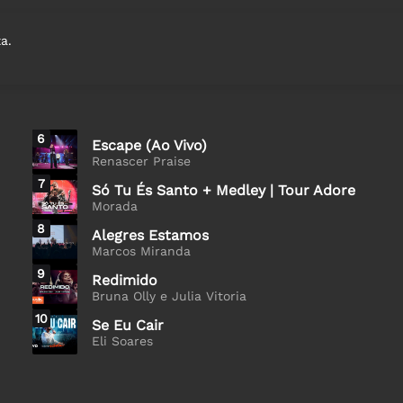
a.
6
Escape (Ao Vivo)
Renascer Praise
7
Só Tu És Santo + Medley | Tour Adore
Morada
8
Alegres Estamos
Marcos Miranda
9
Redimido
Bruna Olly e Julia Vitoria
10
Se Eu Cair
Eli Soares