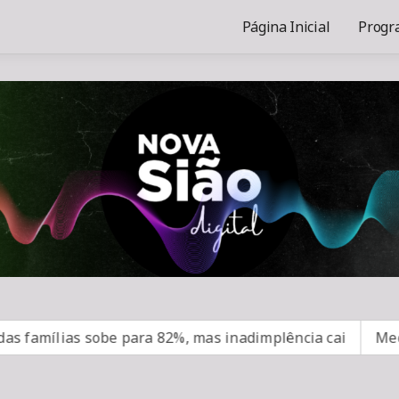
Página Inicial
Progr
as sobe para 82%, mas inadimplência cai
Medicamento 