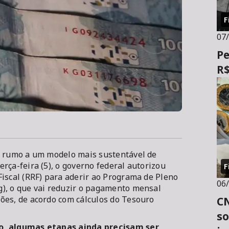
F
07
Pe
R$
o rumo a um modelo mais sustentável de
rça-feira (5), o governo federal autorizou
F
iscal (RRF) para aderir ao Programa de Pleno
06
), o que vai reduzir o pagamento mensal
ões, de acordo com cálculos do Tesouro
CN
so
do, algumas etapas ainda precisam ser