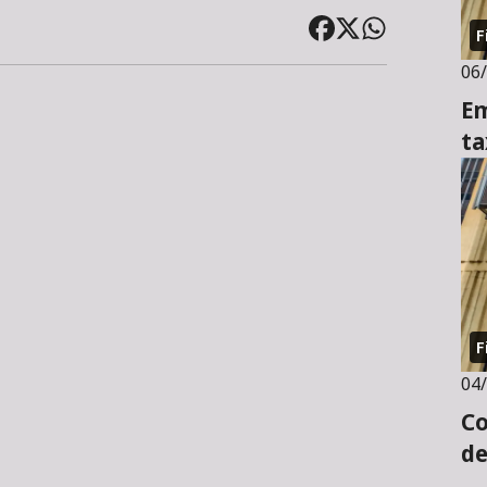
F
06
Em
ta
F
04
Co
de