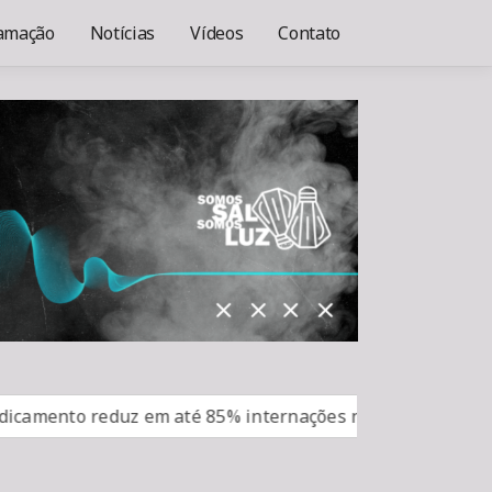
amação
Notícias
Vídeos
Contato
reduz em até 85% internações no SUS por fibrose cística