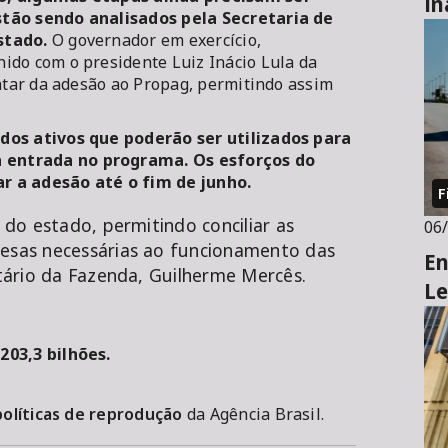
in
stão sendo analisados pela Secretaria de
stado.
O governador em exercício,
ido com o presidente Luiz Inácio Lula da
ratar da adesão ao Propag, permitindo assim
 dos ativos que poderão ser utilizados para
 entrada no programa. Os esforços do
r a adesão até o fim de junho.
F
a do estado, permitindo conciliar as
06
pesas necessárias ao funcionamento das
En
etário da Fazenda, Guilherme Mercês.
Le
203,3 bilhões.
políticas de reprodução
da Agência Brasil.