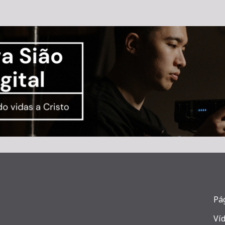
Pág
Ví