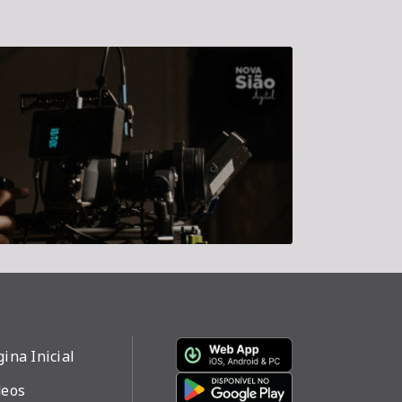
ina Inicial
deos