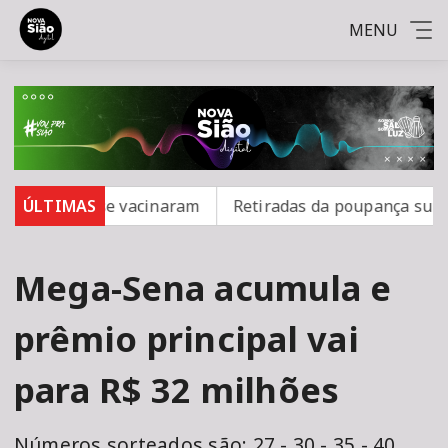
MENU
 16 não se vacinaram
ÚLTIMAS
Retiradas da poupança superam d
Mega-Sena acumula e
prêmio principal vai
para R$ 32 milhões
Números sorteados são: 27 - 30 - 35 - 40