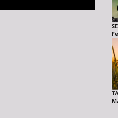
SE
Fe
TA
M