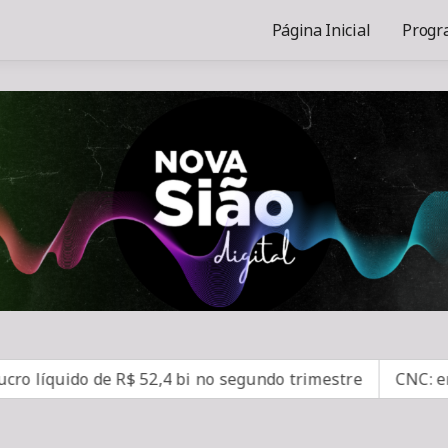
Página Inicial
Progr
íquido de R$ 52,4 bi no segundo trimestre
CNC: endivid