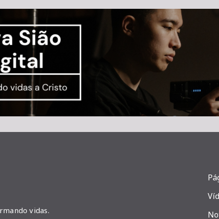
Pág
Ví
ormando vidas.
No