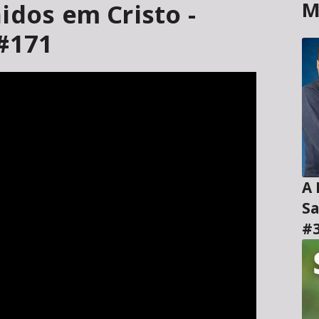
M
idos em Cristo -
 #171
A H
Sa
#