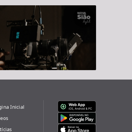
ina Inicial
deos
tícias